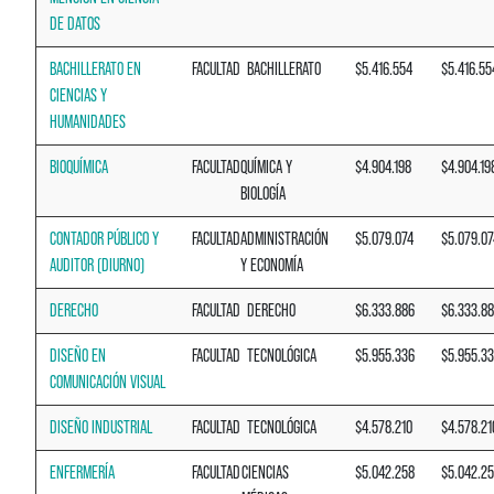
DE DATOS
BACHILLERATO EN
FACULTAD
BACHILLERATO
$5.416.554
$5.416.55
CIENCIAS Y
HUMANIDADES
BIOQUÍMICA
FACULTAD
QUÍMICA Y
$4.904.198
$4.904.19
BIOLOGÍA
CONTADOR PÚBLICO Y
FACULTAD
ADMINISTRACIÓN
$5.079.074
$5.079.07
AUDITOR (DIURNO)
Y ECONOMÍA
DERECHO
FACULTAD
DERECHO
$6.333.886
$6.333.8
DISEÑO EN
FACULTAD
TECNOLÓGICA
$5.955.336
$5.955.3
COMUNICACIÓN VISUAL
DISEÑO INDUSTRIAL
FACULTAD
TECNOLÓGICA
$4.578.210
$4.578.21
ENFERMERÍA
FACULTAD
CIENCIAS
$5.042.258
$5.042.2