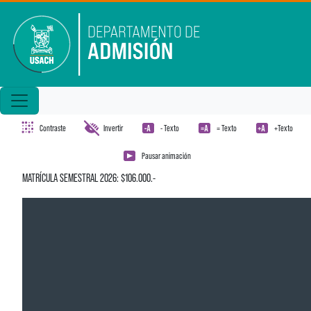
Pasar al contenido principal
Contraste
Invertir
- Texto
= Texto
+Texto
Pausar animación
MATRÍCULA SEMESTRAL 2026: $106.000.-