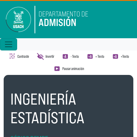
Pasar al contenido principal
Contraste
Invertir
- Texto
= Texto
+Texto
Pausar animación
INGENIERÍA
ESTADÍSTICA