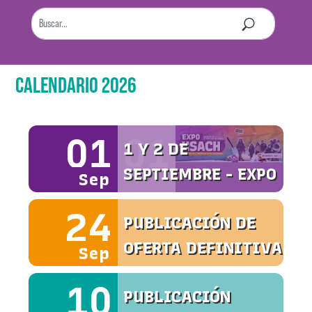
CALENDARIO 2026
01
01
1 Y 2 DE
SEPTIEMBRE - EXPO
Sep
USACH
24
PUBLICACIÓN DE
OFERTA DEFINITIVA
Sep
10
PUBLICACIÓN