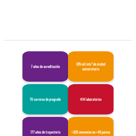
335 mil mts² de ciudad
7 años de acreditación
universitaria
70 carreras de pregrado
414 laboratorios
177 años de trayectoria
+320 convenios en +45 países