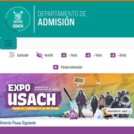
Pasar al contenido principal
Contraste
Invertir
- Texto
= Texto
+Texto
Pausar animación
Anterior
Pausa
Siguiente