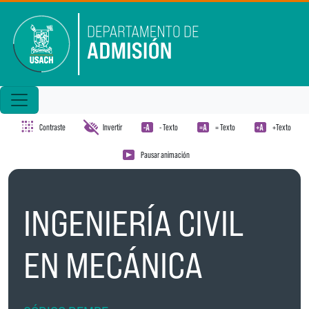
Pasar al contenido principal
Contraste
Invertir
- Texto
= Texto
+Texto
Pausar animación
INGENIERÍA CIVIL
EN MECÁNICA