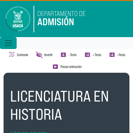
Pasar al contenido principal
Contraste
Invertir
- Texto
= Texto
+Texto
Pausar animación
LICENCIATURA EN
HISTORIA