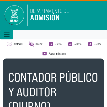
Pasar al contenido principal
Contraste
Invertir
- Texto
= Texto
+Texto
Pausar animación
CONTADOR PÚBLICO
Y AUDITOR
(DIURNO)