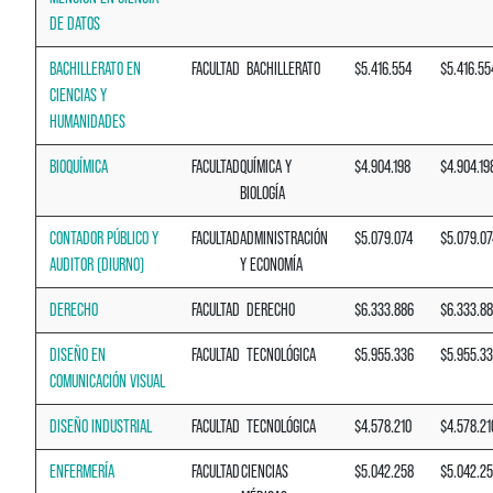
DE DATOS
BACHILLERATO EN
FACULTAD
BACHILLERATO
$5.416.554
$5.416.55
CIENCIAS Y
HUMANIDADES
BIOQUÍMICA
FACULTAD
QUÍMICA Y
$4.904.198
$4.904.19
BIOLOGÍA
CONTADOR PÚBLICO Y
FACULTAD
ADMINISTRACIÓN
$5.079.074
$5.079.07
AUDITOR (DIURNO)
Y ECONOMÍA
DERECHO
FACULTAD
DERECHO
$6.333.886
$6.333.8
DISEÑO EN
FACULTAD
TECNOLÓGICA
$5.955.336
$5.955.3
COMUNICACIÓN VISUAL
DISEÑO INDUSTRIAL
FACULTAD
TECNOLÓGICA
$4.578.210
$4.578.21
ENFERMERÍA
FACULTAD
CIENCIAS
$5.042.258
$5.042.2