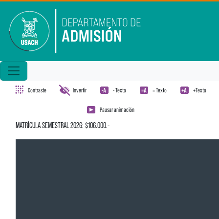
Pasar al contenido principal
Contraste
Invertir
- Texto
= Texto
+Texto
Pausar animación
MATRÍCULA SEMESTRAL 2026: $106.000.-