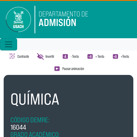
Pasar al contenido principal
Contraste
Invertir
- Texto
= Texto
+Texto
Pausar animación
QUÍMICA
CÓDIGO DEMRE:
16044
GRADO ACADÉMICO: