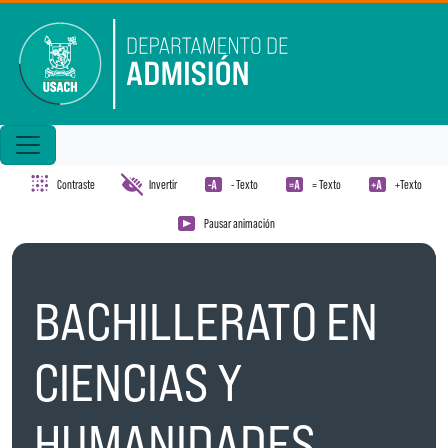
Pasar al contenido principal
Contraste
Invertir
- Texto
= Texto
+Texto
Pausar animación
BACHILLERATO EN
CIENCIAS Y
HUMANIDADES