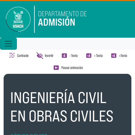
Pasar al contenido principal
Contraste
Invertir
- Texto
= Texto
+Texto
Pausar animación
INGENIERÍA CIVIL
EN OBRAS CIVILES