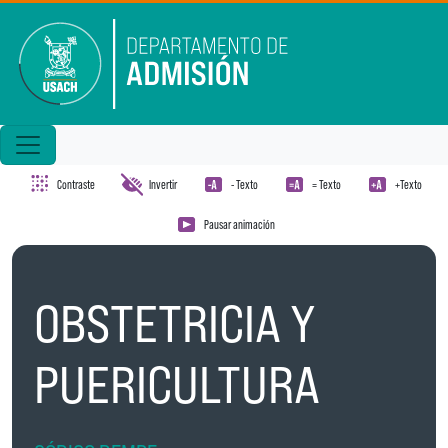
Pasar al contenido principal
Contraste
Invertir
- Texto
= Texto
+Texto
Pausar animación
OBSTETRICIA Y
PUERICULTURA