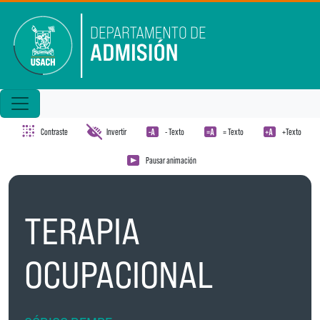
Pasar al contenido principal
Contraste
Invertir
- Texto
= Texto
+Texto
Pausar animación
TERAPIA
OCUPACIONAL