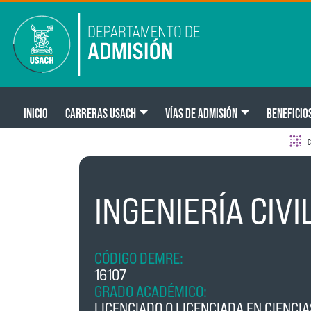
Pasar al contenido principal
Main navigation
INICIO
CARRERAS USACH
VÍAS DE ADMISIÓN
BENEFICIO
C
INGENIERÍA CIV
CÓDIGO DEMRE:
16107
GRADO ACADÉMICO:
LICENCIADO O LICENCIADA EN CIENCIA