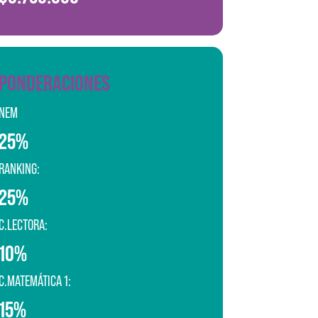
PONDERACIONES
NEM
25%
RANKING:
25%
C.LECTORA:
10%
C.MATEMÁTICA 1:
15%