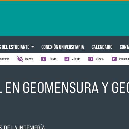
S DEL ESTUDIANTE
CONEXIÓN UNIVERSITARIA
CALENDARIO
CONT
ontraste
Invertir
- Texto
= Texto
+Texto
Pausar 
IL EN GEOMENSURA Y G
S DE LA INGENIERÍA