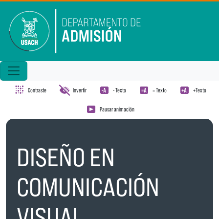
Pasar al contenido principal
Contraste
Invertir
- Texto
= Texto
+Texto
Pausar animación
DISEÑO EN
COMUNICACIÓN
VISUAL