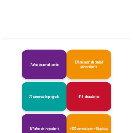
335 mil mts² de ciudad
7 años de acreditación
universitaria
70 carreras de pregrado
414 laboratorios
177 años de trayectoria
+320 convenios en +45 países