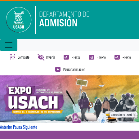
Pasar al contenido principal
Contraste
Invertir
- Texto
= Texto
+Texto
Pausar animación
Anterior
Pausa
Siguiente