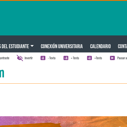
S DEL ESTUDIANTE
CONEXIÓN UNIVERSITARIA
CALENDARIO
CONT
ontraste
Invertir
- Texto
= Texto
+Texto
Pausar 
n