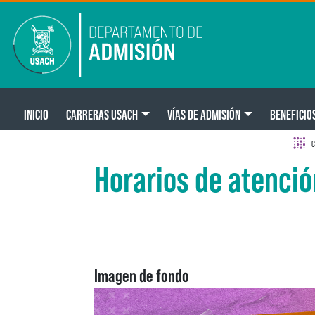
Pasar al contenido principal
Main navigation
INICIO
CARRERAS USACH
VÍAS DE ADMISIÓN
BENEFICIO
C
Horarios de atenció
Imagen de fondo