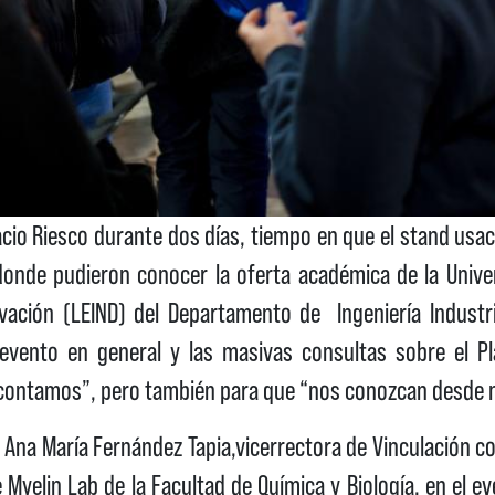
acio Riesco durante dos días, tiempo en que el stand usa
n donde pudieron conocer la oferta académica de la Unive
vación (LEIND) del Departamento de Ingeniería Industrial
 evento en general y las masivas consultas sobre el Pla
ue contamos”, pero también para que “nos conozcan desd
 Ana María Fernández Tapia,vicerrectora de Vinculación co
e Myelin Lab de la Facultad de Química y Biología, en el e