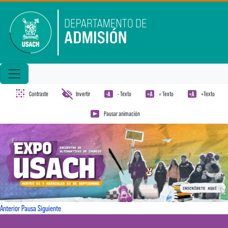
Pasar al contenido principal
Contraste
Invertir
- Texto
= Texto
+Texto
Pausar animación
Anterior
Pausa
Siguiente