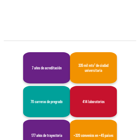
335 mil mts² de ciudad
7 años de acreditación
universitaria
70 carreras de pregrado
414 laboratorios
177 años de trayectoria
+320 convenios en +45 países