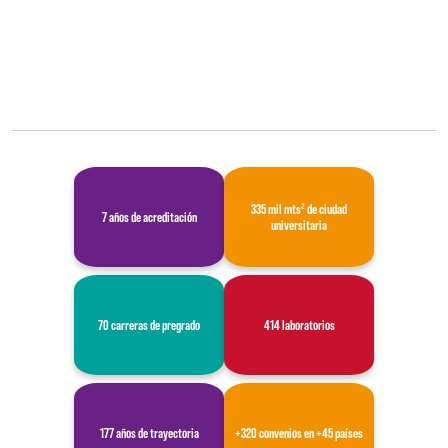
335 mil mts² de ciudad
7 años de acreditación
universitaria
70 carreras de pregrado
414 laboratorios
177 años de trayectoria
+320 convenios en +45 países