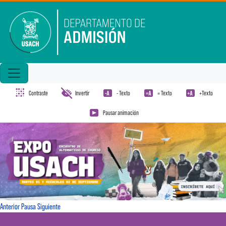
Pasar al contenido principal
Contraste
Invertir
- Texto
= Texto
+Texto
Pausar animación
Anterior
Pausa
Siguiente