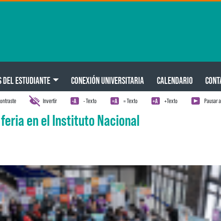
S DEL ESTUDIANTE
CONEXIÓN UNIVERSITARIA
CALENDARIO
CONT
ontraste
Invertir
- Texto
= Texto
+Texto
Pausar 
eria en el Instituto Nacional