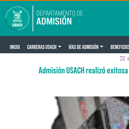
Pasar al contenido principal
Main navigation
INICIO
CARRERAS USACH
VÍAS DE ADMISIÓN
BENEFICIO
C
Admisión USACH realizó exitosa f