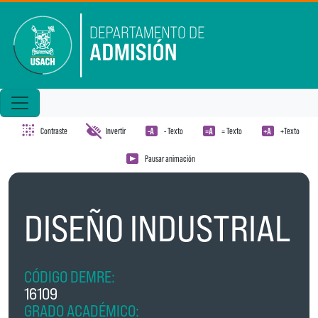
Pasar al contenido principal
Contraste
Invertir
- Texto
= Texto
+Texto
Pausar animación
DISEÑO INDUSTRIAL
CÓDIGO DEMRE:
16109
GRADO ACADÉMICO: