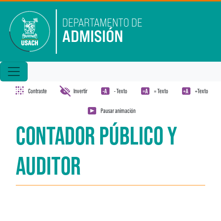
Pasar al contenido principal
Contraste
Invertir
- Texto
= Texto
+Texto
Pausar animación
CONTADOR PÚBLICO Y
AUDITOR