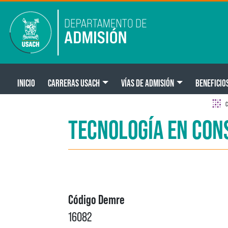
Pasar al contenido principal
Main navigation
INICIO
CARRERAS USACH
VÍAS DE ADMISIÓN
BENEFICIO
C
TECNOLOGÍA EN CON
Código Demre
16082