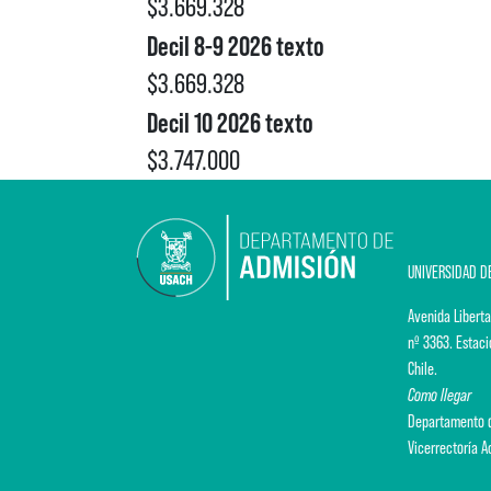
$3.669.328
Decil 8-9 2026 texto
$3.669.328
Decil 10 2026 texto
$3.747.000
UNIVERSIDAD D
Avenida Liberta
nº 3363. Estaci
Chile.
Como llegar
Departamento d
Vicerrectoría 