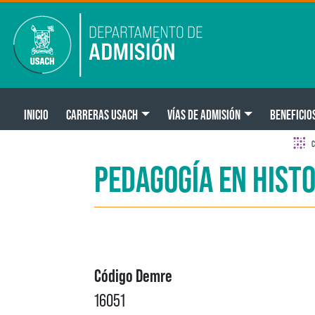
Pasar al contenido principal
Main navigation
INICIO
CARRERAS USACH
VÍAS DE ADMISIÓN
BENEFICIO
C
PEDAGOGÍA EN HISTO
Código Demre
16051