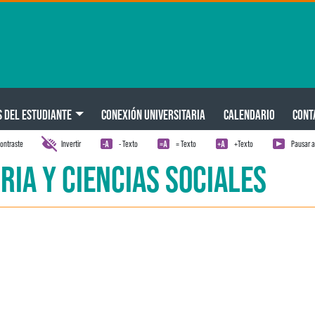
S DEL ESTUDIANTE
CONEXIÓN UNIVERSITARIA
CALENDARIO
CONT
ontraste
Invertir
- Texto
= Texto
+Texto
Pausar 
RIA Y CIENCIAS SOCIALES