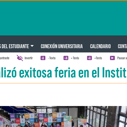
S DEL ESTUDIANTE
CONEXIÓN UNIVERSITARIA
CALENDARIO
CONT
ontraste
Invertir
- Texto
= Texto
+Texto
Pausar 
izó exitosa feria en el Insti