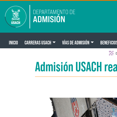
Pasar al contenido principal
Main navigation
INICIO
CARRERAS USACH
VÍAS DE ADMISIÓN
BENEFICIO
C
Admisión USACH real