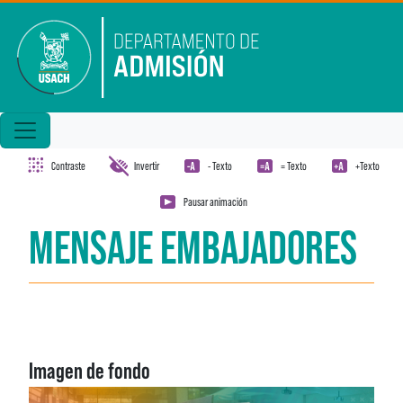
Pasar al contenido principal
Contraste
Invertir
- Texto
= Texto
+Texto
Pausar animación
MENSAJE EMBAJADORES
Imagen de fondo