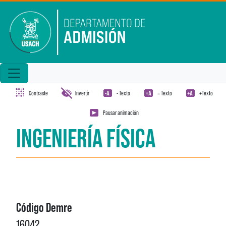
Pasar al contenido principal
Contraste
Invertir
- Texto
= Texto
+Texto
Pausar animación
INGENIERÍA FÍSICA
Código Demre
16042