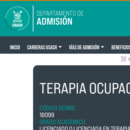
Pasar al contenido principal
Main navigation
INICIO
CARRERAS USACH
VÍAS DE ADMISIÓN
BENEFICIO
C
TERAPIA OCUPA
CÓDIGO DEMRE:
16099
GRADO ACADÉMICO:
LICENCIADO O LICENCIADA EN TERAPI