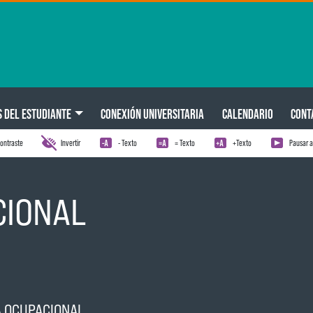
S DEL ESTUDIANTE
CONEXIÓN UNIVERSITARIA
CALENDARIO
CONT
ontraste
Invertir
- Texto
= Texto
+Texto
Pausar 
CIONAL
A OCUPACIONAL