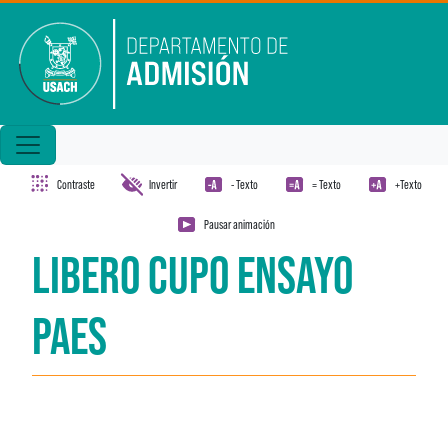
Pasar al contenido principal
Contraste
Invertir
- Texto
= Texto
+Texto
Pausar animación
LIBERO CUPO ENSAYO
PAES