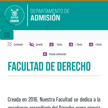
Pasar al contenido principal
Contraste
Invertir
- Texto
= Texto
+Texto
Pausar animación
FACULTAD DE DERECHO
Creada en 2016, Nuestra Facultad se dedica a la
enseñanza-aprendizaje del
Derecho como ciencia