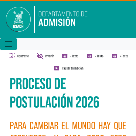
Pasar al contenido principal
Contraste
Invertir
- Texto
= Texto
+Texto
Pausar animación
PROCESO DE
POSTULACIÓN 2026
PARA CAMBIAR EL MUNDO HAY QUE