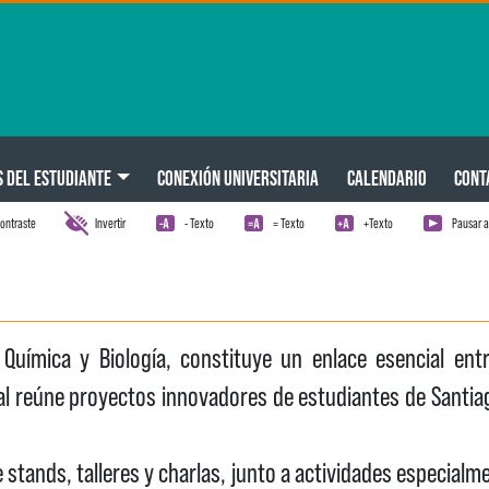
S DEL ESTUDIANTE
CONEXIÓN UNIVERSITARIA
CALENDARIO
CONT
ontraste
Invertir
- Texto
= Texto
+Texto
Pausar 
Química y Biología, constituye un enlace esencial entre
l reúne proyectos innovadores de estudiantes de Santia
e stands, talleres y charlas, junto a actividades especia