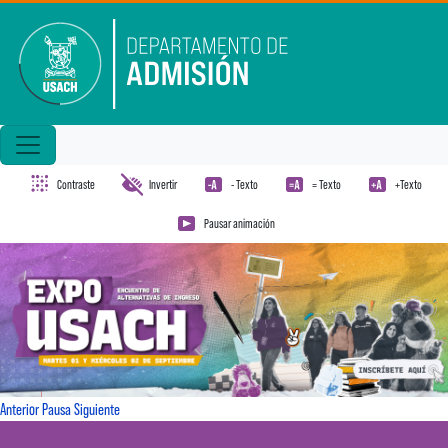
Pasar al contenido principal
Contraste
Invertir
- Texto
= Texto
+Texto
Pausar animación
Anterior
Pausa
Siguiente