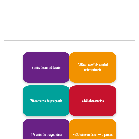
335 mil mts² de ciudad
7 años de acreditación
universitaria
70 carreras de pregrado
414 laboratorios
177 años de trayectoria
+320 convenios en +45 países