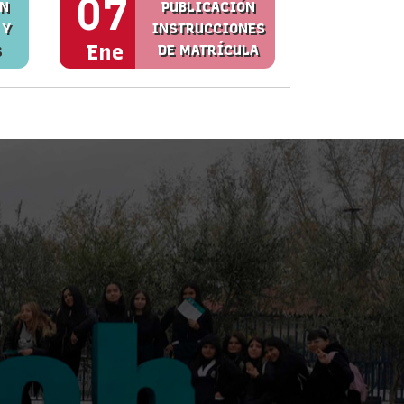
07
ÓN
PUBLICACIÓN
 Y
INSTRUCCIONES
Ene
S
DE MATRÍCULA