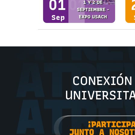
01
01
1 Y 2 DE
SEPTIEMBRE -
Sep
EXPO USACH
CONEXI
UNIVERSIT