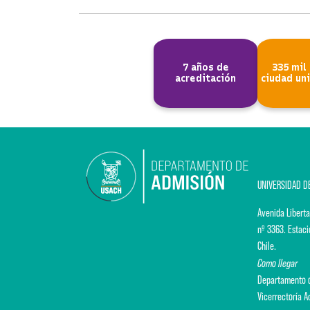
7 años de
335 mil
acreditación
ciudad uni
UNIVERSIDAD D
Avenida Liberta
nº 3363. Estaci
Chile.
Como llegar
Departamento d
Vicerrectoría 