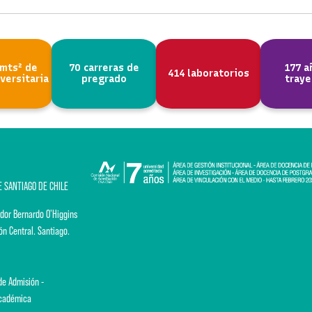
 mts² de
70 carreras de
177 a
414 laboratorios
versitaria
pregrado
traye
E SANTIAGO DE CHILE
dor Bernardo O'Higgins
ón Central. Santiago.
e Admisión -
Académica