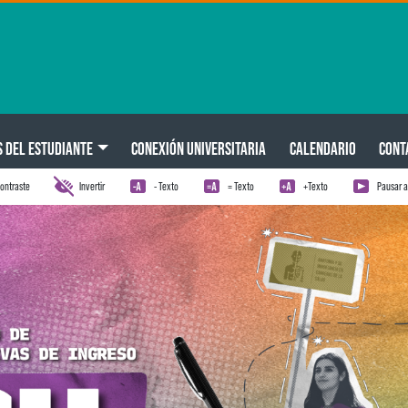
S DEL ESTUDIANTE
CONEXIÓN UNIVERSITARIA
CALENDARIO
CONT
ontraste
Invertir
- Texto
= Texto
+Texto
Pausar 