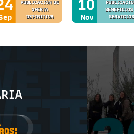
24
10
PUBLICACIÓN DE
PUBLICACI
OFERTA
BENEFICIOS
Sep
Nov
DEFINITIVA
SERVICIO
ÓN
ARIA