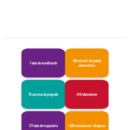
335 mil mts² de ciudad
7 años de acreditación
universitaria
70 carreras de pregrado
414 laboratorios
177 años de trayectoria
+320 convenios en +45 países