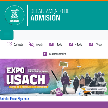
Pasar al contenido principal
Contraste
Invertir
- Texto
= Texto
+Texto
Pausar animación
Anterior
Pausa
Siguiente