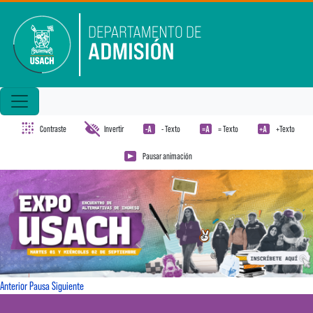
Pasar al contenido principal
Contraste
Invertir
- Texto
= Texto
+Texto
Pausar animación
Anterior
Pausa
Siguiente