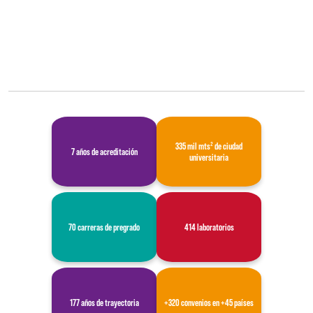
335 mil mts² de ciudad
7 años de acreditación
universitaria
70 carreras de pregrado
414 laboratorios
177 años de trayectoria
+320 convenios en +45 países